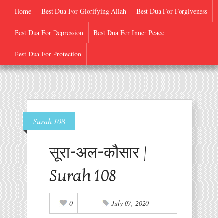
Home
Best Dua For Glorifying Allah
Best Dua For Forgiveness
Best Dua For Depression
Best Dua For Inner Peace
Quran-E-Pak
Best Dua For Protection
Surah 108
सूरा-अल-कौसार |
Surah 108
0
July 07, 2020