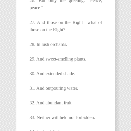
26. But only the greeting: “Peace,
peace.”
27. And those on the Right—what of
those on the Right?
28. In lush orchards.
29. And sweet-smelling plants.
30. And extended shade.
31. And outpouring water.
32. And abundant fruit.
33. Neither withheld nor forbidden.