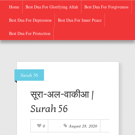
Home
Best Dua For Glorifying Allah
Best Dua For Forgiveness
Best Dua For Depression
Best Dua For Inner Peace
Quran-E-Pak
Best Dua For Protection
Surah 56
सूरा-अल-वाकीआ |
Surah 56
0
August 28, 2020