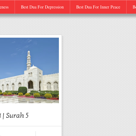
eness
Best Dua For Depression
Best Dua For Inner Peace
B
ा | Surah 5