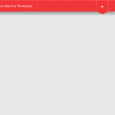
+
est Dua For Protection