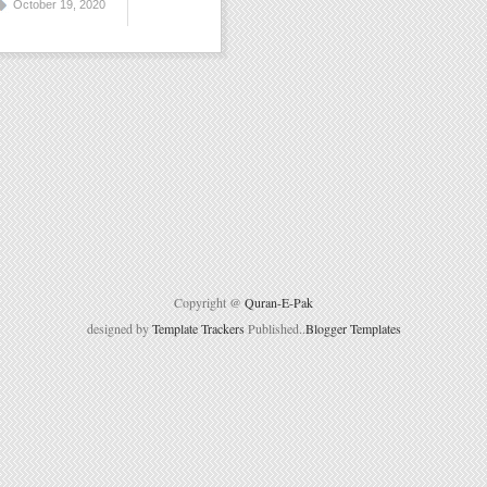
October 19, 2020
Copyright @
Quran-E-Pak
designed by
Template Trackers
Published..
Blogger Templates